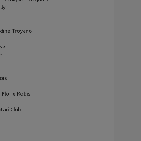
lly
dine Troyano
se
e
ois
Florie Kobis
otari Club