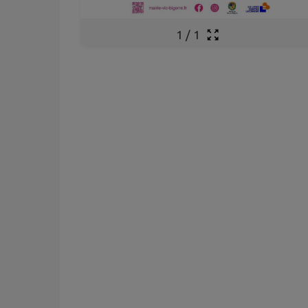
1
/
1