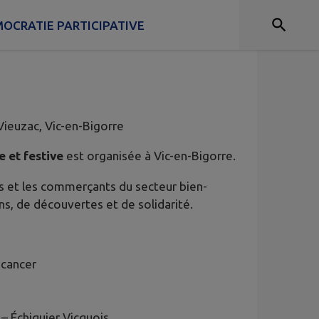
OCRATIE PARTICIPATIVE
Vieuzac, Vic-en-Bigorre
e et festive
est organisée à Vic-en-Bigorre.
es et les commerçants du secteur bien-
s, de découvertes et de solidarité.
 cancer
a
– Échiquier Vicquois