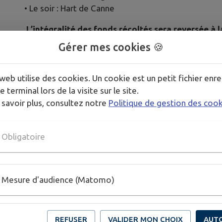
• Le soir : Hart de Canne
L’intégralité des fonds récoltés sera reversée à l
Gérer mes cookies 🍪
Venez nombreuses et nombreux pour vous informer, 
lutte contre le cancer du sein.
web utilise des cookies. Un cookie est un petit fichier enre
#OctobreRose
#VicEnBigorre
#Solidarité
#Préve
e terminal lors de la visite sur le site.
 savoir plus, consultez notre
Politique de gestion des coo
Publié par Mairie de Vic-en-Bigorre
Obligatoire
Mesure d'audience (Matomo)
REFUSER
VALIDER MON CHOIX
AUT