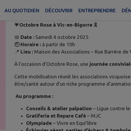
Publié le mercredi 17 septembre 2025 - Vic-en-Bigorre
AU QUOTIDIEN
DÉCOUVRIR
ENTREPRENDRE
DÉM
💗
Octobre Rose à Vic-en-Bigorre
🎗️
📅
Date :
Samedi 4 octobre 2025
🕙 Horaire :
à partir de 10h
📍
Lieu :
Maison des Associations – Rue Barrère de 
À l’occasion d’Octobre Rose, une
journée convivial
Cette mobilisation réunit les associations vicquois
être/santé autour d’un riche programme d’animation
Au programme :
Conseils & atelier palpation
– Ligue contre le
Gratiferia et Repare Café
– MJC
Olympiade
– Vivre en Equi’libre
Échiquier géant, parties d’échecs & tombol