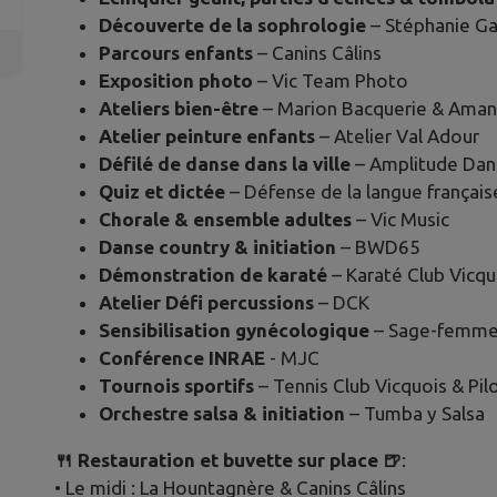
Découverte de la sophrologie
– Stéphanie Ga
Parcours enfants
– Canins Câlins
Exposition photo
– Vic Team Photo
Ateliers bien-être
– Marion Bacquerie & Aman
Atelier peinture enfants
– Atelier Val Adour
Défilé de danse dans la ville
– Amplitude Dan
Quiz et dictée
– Défense de la langue français
Chorale & ensemble adultes
– Vic Music
Danse country & initiation
– BWD65
Démonstration de karaté
– Karaté Club Vicqu
Atelier Défi percussions
– DCK
Sensibilisation gynécologique
– Sage-femme 
Conférence INRAE
- MJC
Tournois sportifs
– Tennis Club Vicquois & Pil
Orchestre salsa & initiation
– Tumba y Salsa
🍴 Restauration et buvette sur place
🍺
:
• Le midi : La Hountagnère & Canins Câlins