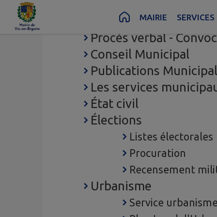
Contenu
Menu
Recherche
Pied de page
MAIRIE
SERVICES
MAIRIE
Procès verbal - Convoc
Conseil Municipal
Publications Municipa
Les services municipa
État civil
Élections
Listes électorales
Procuration
Recensement milit
Urbanisme
Service urbanism