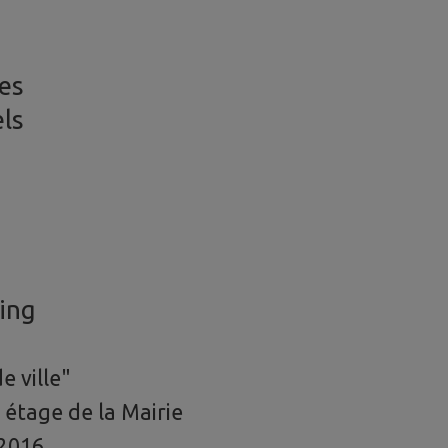
res
els
ing
e ville"
 étage de la Mairie
 2016