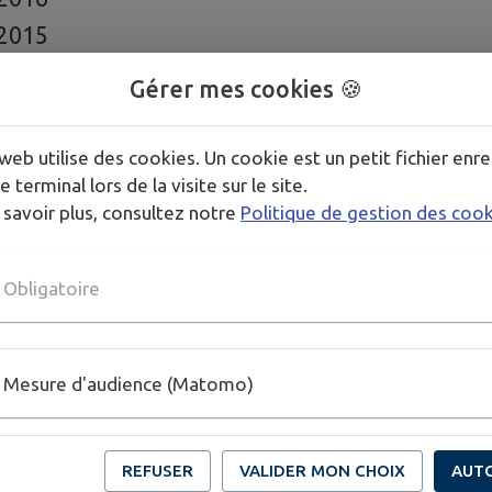
 2015
Gérer mes cookies 🍪
eloppement durable
web utilise des cookies. Un cookie est un petit fichier enre
ment
e terminal lors de la visite sur le site.
 savoir plus, consultez notre
Politique de gestion des coo
YTO
Bruits interdits
Obligatoire
anneau
s
Mesure d'audience (Matomo)
l
x
REFUSER
VALIDER MON CHOIX
AUT
de boissons