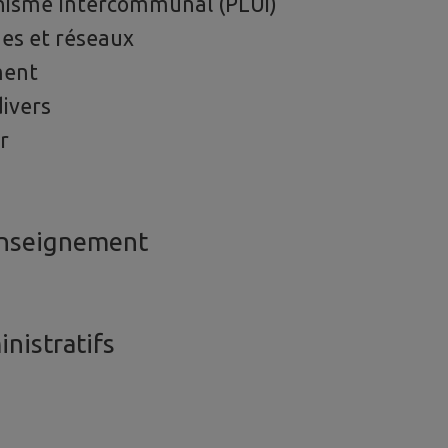
anisme Intercommunal (PLUi)
des et réseaux
ment
ivers
r
Enseignement
nistratifs