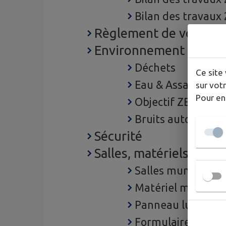
Bilan des travaux
Règlement de voirie
Environnement et dév
Déchets
Ce site 
Eau & Assainisse
sur votr
Pour en
Objectif ZERO PH
Bruits autorisés - 
Sécurité
Salles, matériels et p
Salles municipale
Matériel municipa
Panneau lumineu
Formulaire débit 