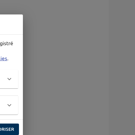
gistré
kies
.
ORISER