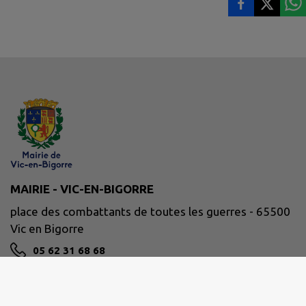
MAIRIE - VIC-EN-BIGORRE
place des combattants de toutes les guerres - 65500
Vic en Bigorre
05 62 31 68 68
NOUS CONTACTER
M'Y RENDRE