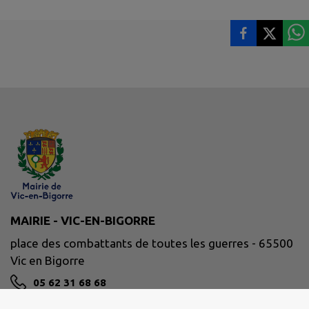
MAIRIE - VIC-EN-BIGORRE
place des combattants de toutes les guerres - 65500
Vic en Bigorre
05 62 31 68 68
NOUS CONTACTER