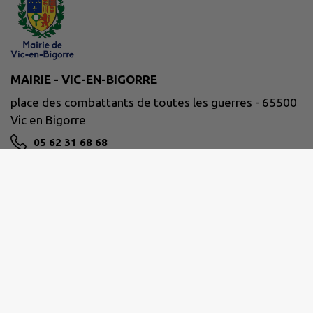
MAIRIE - VIC-EN-BIGORRE
place des combattants de toutes les guerres - 65500
Vic en Bigorre
05 62 31 68 68
NOUS CONTACTER
M'Y RENDRE
www.mairie-vic-bigorre.fr