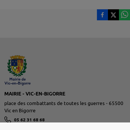
MAIRIE - VIC-EN-BIGORRE
place des combattants de toutes les guerres - 65500
Vic en Bigorre
05 62 31 68 68
NOUS CONTACTER