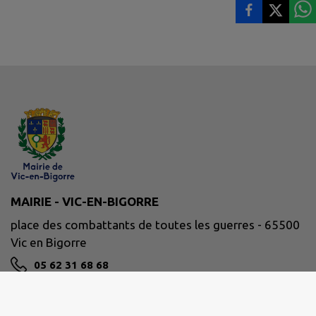
MAIRIE - VIC-EN-BIGORRE
place des combattants de toutes les guerres - 65500
Vic en Bigorre
05 62 31 68 68
NOUS CONTACTER
M'Y RENDRE