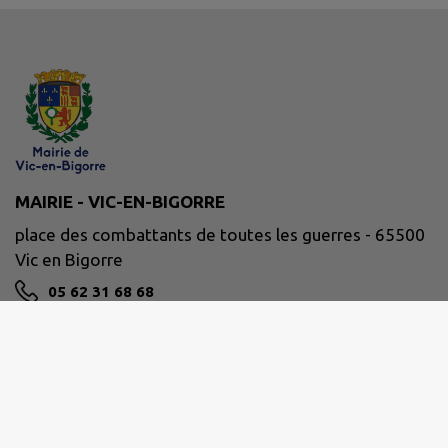
MAIRIE - VIC-EN-BIGORRE
place des combattants de toutes les guerres - 65500
Vic en Bigorre
05 62 31 68 68
NOUS CONTACTER
M'Y RENDRE
www.mairie-vic-bigorre.fr