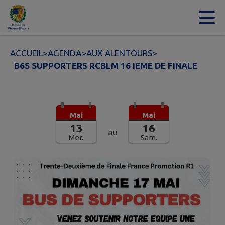
Contenu
Menu
Recherche
Pied de page
ACCUEIL
>
AGENDA
>
AUX ALENTOURS
>
B6S SUPPORTERS RCBLM 16 IEME DE FINALE
Mai
Mai
13
16
au
Mer.
Sam.