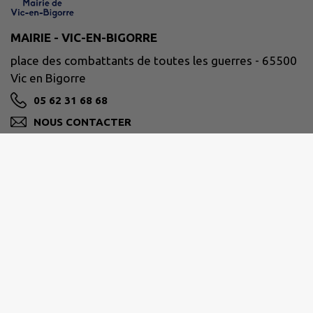
MAIRIE - VIC-EN-BIGORRE
place des combattants de toutes les guerres - 65500
Vic en Bigorre
05 62 31 68 68
NOUS CONTACTER
M'Y RENDRE
www.mairie-vic-bigorre.fr