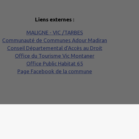
Liens externes :
MALIGNE - VIC /TARBES
Communauté de Communes Adour Madiran
Conseil Départemental d'Accès au Droit
Office du Tourisme Vic Montaner
Office Public Habitat 65
Page Facebook de la commune