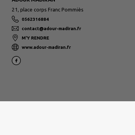
21, place corps Franc Pommiès
0562316884
contact@adour-madiran.fr
M'Y RENDRE
www.adour-madiran.fr