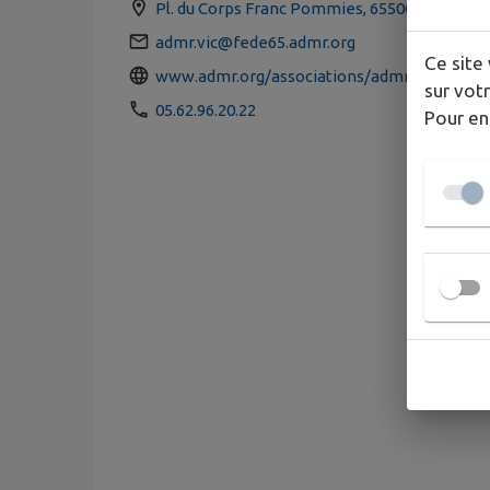
Pl. du Corps Franc Pommies, 65500 Vic-en-B
admr.vic@fede65.admr.org
Ce site 
www.admr.org/associations/admr-vic-en-bi
sur votr
05.62.96.20.22
Pour en