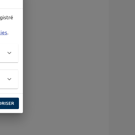
gistré
kies
.
ORISER