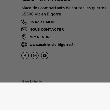
place des combattants de toutes les guerres -
65500 Vic en Bigorre
05 62 31 68 68
NOUS CONTACTER
M'Y RENDRE
www.mairie-vic-bigorre.fr
Nos labels