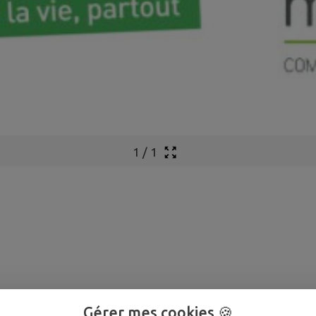
1
/
1
Gérer mes cookies 🍪