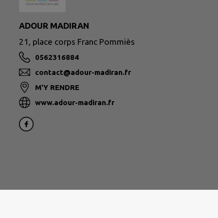
ADOUR MADIRAN
21, place corps Franc Pommiès
0562316884
contact@adour-madiran.fr
M'Y RENDRE
www.adour-madiran.fr