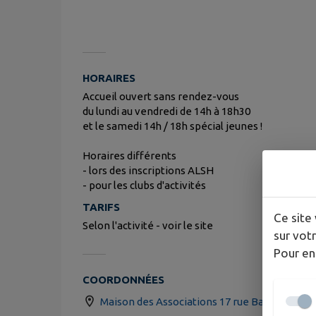
HORAIRES
Accueil ouvert sans rendez-vous
du lundi au vendredi de 14h à 18h30
et le samedi 14h / 18h spécial jeunes !
Horaires différents
- lors des inscriptions ALSH
- pour les clubs d'activités
TARIFS
Ce site 
Selon l'activité - voir le site
sur votr
Pour en
COORDONNÉES
Maison des Associations 17 rue Barèrre de V