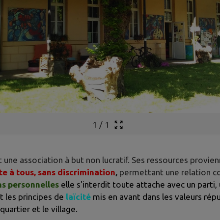
1
/
1
 une association à but non lucratif. Ses ressources provie
e à tous, sans discrimination
,
permettant une relation co
s personnelles
elle s'interdit toute attache avec un part
t les principes de
laïcité
mis en avant dans les valeurs répu
 quartier et le village.