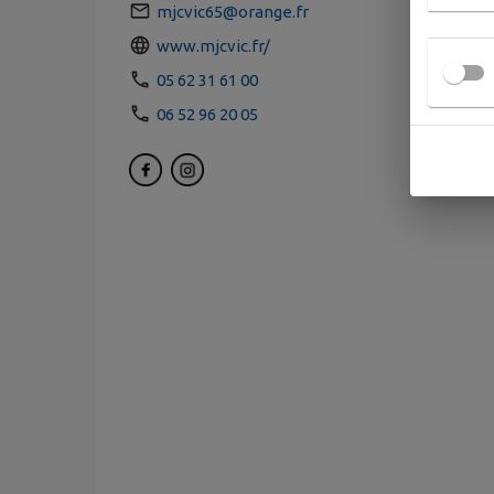
mjcvic65@orange.fr
www.mjcvic.fr/
05 62 31 61 00
06 52 96 20 05