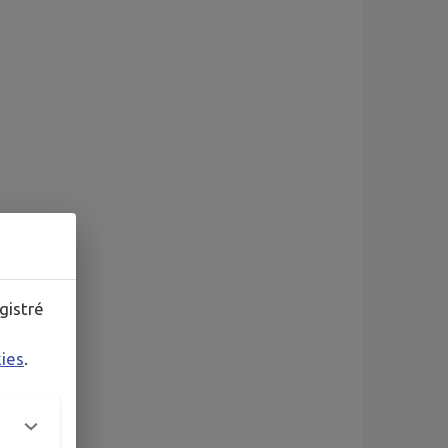
gistré
kies
.