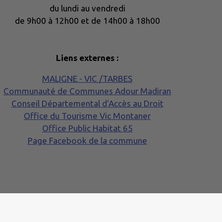
du lundi au vendredi
de 9h00 à 12h00 et de 14h00 à 18h00
Liens externes :
MALIGNE - VIC /TARBES
Communauté de Communes Adour Madiran
Conseil Départemental d'Accès au Droit
Office du Tourisme Vic Montaner
Office Public Habitat 65
Page Facebook de la commune