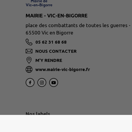
MAIRIE - VIC-EN-BIGORRE
place des combattants de toutes les guerres -
65500 Vic en Bigorre
05 62 31 68 68
NOUS CONTACTER
M'Y RENDRE
www.mairie-vic-bigorre.fr
Nos labels