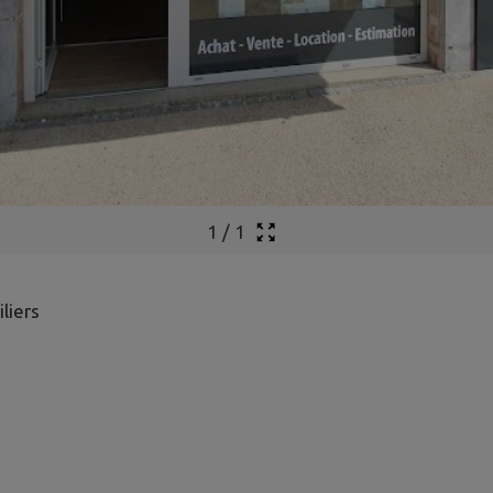
1
/
1
liers