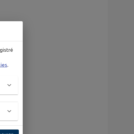
gistré
kies
.