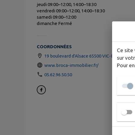
jeudi 09:00–12:00, 14:00–18:30
vendredi 09:00–12:00, 14:00–18:30
samedi 09:00–12:00
dimanche Fermé
COORDONNÉES
Ce site 
19 boulevard d'Alsace 65500 VIC-EN-BIGOR
sur votr
Pour en
www.broca-immobilier.fr/
05.62.96.50.50