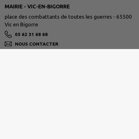
MAIRIE - VIC-EN-BIGORRE
place des combattants de toutes les guerres - 65500
Vic en Bigorre
05 62 31 68 68
NOUS CONTACTER
M'Y RENDRE
www.mairie-vic-bigorre.fr