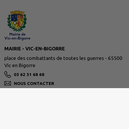
MAIRIE - VIC-EN-BIGORRE
place des combattants de toutes les guerres - 65500
Vic en Bigorre
05 62 31 68 68
NOUS CONTACTER
M'Y RENDRE
www.mairie-vic-bigorre.fr