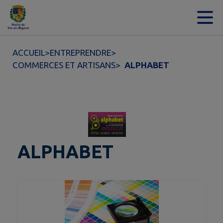
Contenu
Menu
Recherche
Pied de page
ACCUEIL
>
ENTREPRENDRE
>
COMMERCES ET ARTISANS
>
ALPHABET
ALPHABET