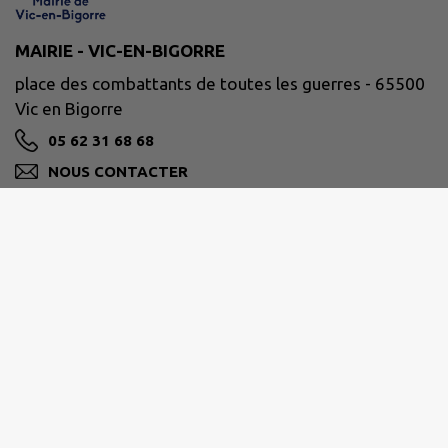
MAIRIE - VIC-EN-BIGORRE
place des combattants de toutes les guerres - 65500
Vic en Bigorre
05 62 31 68 68
NOUS CONTACTER
M'Y RENDRE
www.mairie-vic-bigorre.fr